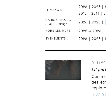
|
|
2026
2025
LE MANOIR :
|
|
2012
2011
2
GANIOZ PROJECT
|
|
2026
2025
SPACE (GPS) :
HORS LES MURS :
2025 → 2026
|
|
ÉVÈNEMENTS :
2026
2025
01.11.2
Lit par
Comment
des êtr
explore
→ VOIR 