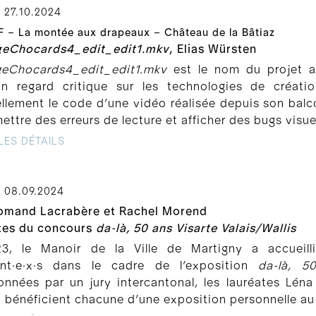
 27.10.2024
 – La montée aux drapeaux – Château de la Bâtiaz
eChocards4_edit_edit1.mkv
, Elias Würsten
eChocards4_edit_edit1.mkv
est le nom du projet ar
n regard critique sur les technologies de créati
iellement le code d’une vidéo réalisée depuis son balcon
ttre des erreurs de lecture et afficher des bugs visue
LES DÉTAILS
 08.09.2024
omand Lacrabère et Rachel Morend
tes du concours
da-là, 50 ans Visarte Valais/Wallis
3, le Manoir de la Ville de Martigny a accueill
nt∙e∙x∙s dans le cadre de l’exposition
da-là, 5
ionnées par un jury intercantonal, les lauréates Lé
bénéficient chacune d’une exposition personnelle au