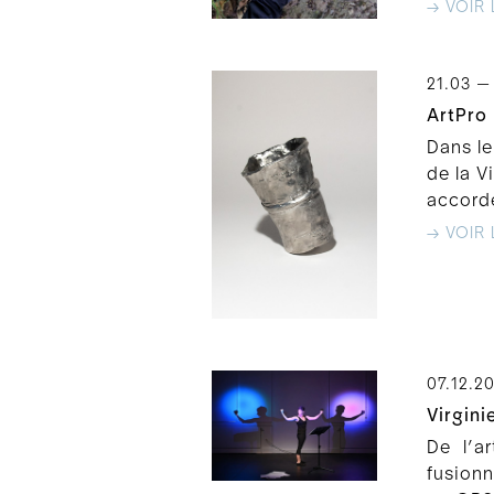
→ VOIR 
21.03 —
ArtPro 
Dans le
de la V
accordé
→ VOIR 
07.12.2
Virgini
De l’a
fusionn