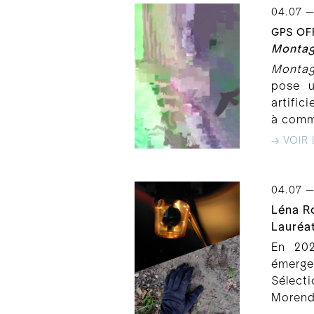
04.07 —
GPS OFF
Montag
Montag
pose u
artific
à comme
→ VOIR 
04.07 —
Léna R
Lauréa
En 202
émerge
Sélect
Morend 