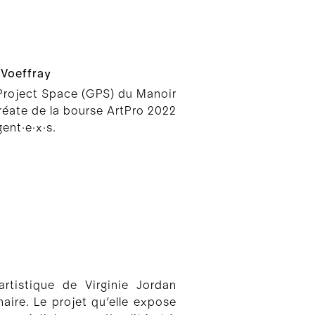
l Voeffray
 Project Space (GPS) du Manoir
auréate de la bourse ArtPro 2022
ent∙e∙x∙s.
artistique de Virginie Jordan
naire. Le projet qu’elle expose