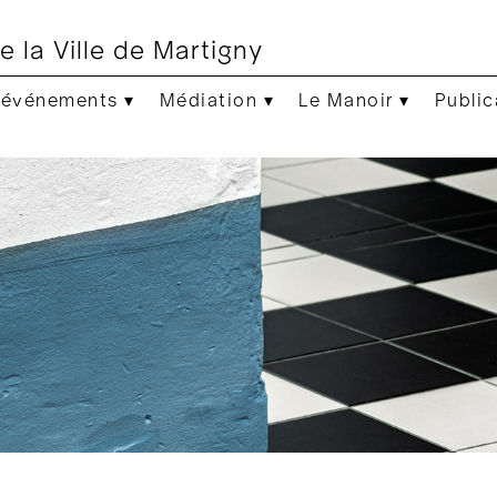
e la Ville de Martigny
 événements ▾
Médiation ▾
Le Manoir ▾
Public