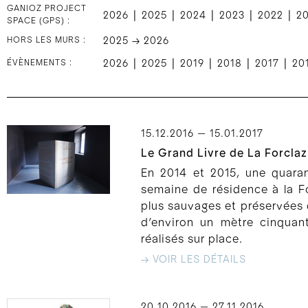
GANIOZ PROJECT
|
|
|
|
|
2026
2025
2024
2023
2022
2
SPACE (GPS) :
HORS LES MURS :
2025 → 2026
|
|
|
|
|
ÉVÈNEMENTS :
2026
2025
2019
2018
2017
20
15.12.2016 — 15.01.2017
Le Grand Livre de La Forclaz
En 2014 et 2015, une quara
semaine de résidence à la Fo
plus sauvages et préservées d
d’environ un mètre cinquant
réalisés sur place.
→ VOIR LES DÉTAILS
20.10.2016 — 27.11.2016