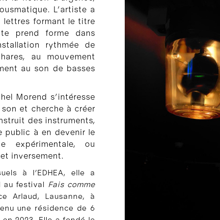
ousmatique. L’artiste a
ettres formant le titre
xte prend forme dans
nstallation rythmée de
phares, au mouvement
ument au son de basses
chel Morend s’intéresse
 son et cherche à créer
struit des instruments,
e public à en devenir le
ne expérimentale, ou
, et inversement.
uels à l’EDHEA, elle a
 au festival
Fais comme
ce Arlaud, Lausanne, à
tenu une résidence de 6
n en 2023. Elle a fondé le