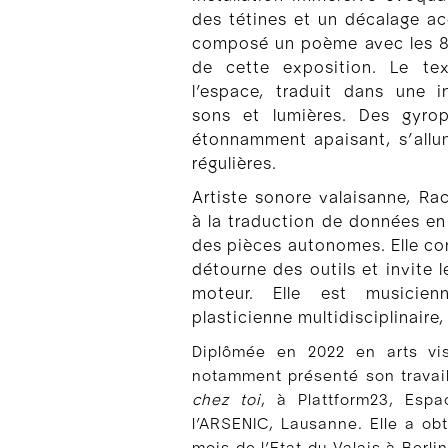
des tétines et un décalage ac
composé un poème avec les 8 l
de cette exposition. Le te
l’espace, traduit dans une i
sons et lumières. Des gyro
étonnamment apaisant, s’all
régulières.
Artiste sonore valaisanne, Ra
à la traduction de données en
des pièces autonomes. Elle con
détourne des outils et invite l
moteur. Elle est musicien
plasticienne multidisciplinaire
Diplômée en 2022 en arts vis
notamment présenté son travail
chez toi
, à Plattform23, Espa
l’ARSENIC, Lausanne. Elle a ob
mois de l’Etat du Valais à Berli