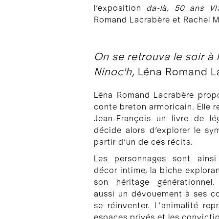
l’exposition
da-là, 50 ans VI
Romand Lacrabère et Rachel Mo
On se retrouva le soir à 
Ninoc'h
, Léna Romand L
Léna Romand Lacrabère propo
conte breton armoricain. Elle 
Jean-François un livre de lé
décide alors d’explorer le sy
partir d’un de ces récits.
Les personnages sont ainsi
décor intime, la biche exploran
son héritage générationnel. 
aussi un dévouement à ses c
se réinventer. L’animalité re
espaces privés et les convicti