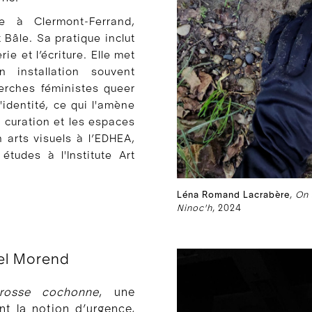
 à Clermont-Ferrand,
 Bâle. Sa pratique inclut
ie et l’écriture. Elle met
 installation souvent
herches féministes queer
l'identité, ce qui l'amène
a curation et les espaces
 arts visuels à l’EDHEA,
études à l'Institute Art
Léna Romand Lacrabère
,
On 
Ninoc'h
, 2024
el Morend
rosse cochonne
, une
nt la notion d’urgence,