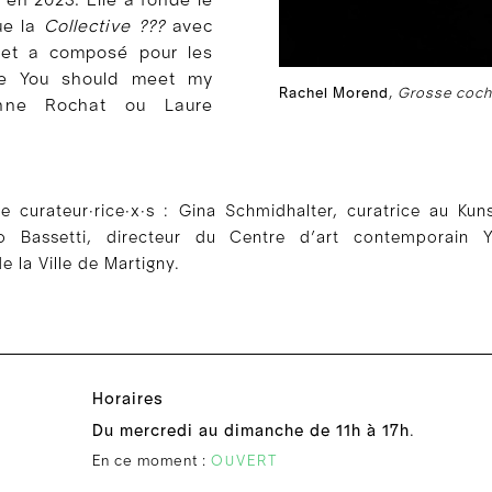
ue la
Collective ???
avec
 et a composé pour les
ie You should meet my
Rachel Morend
,
Grosse coc
Anne Rochat ou Laure
 curateur∙rice∙x∙s : Gina Schmidhalter, curatrice au Kuns
do Bassetti, directeur du Centre d’art contemporain Y
 la Ville de Martigny.
Horaires
Du mercredi au dimanche de 11h à 17h
.
En ce moment :
OUVERT