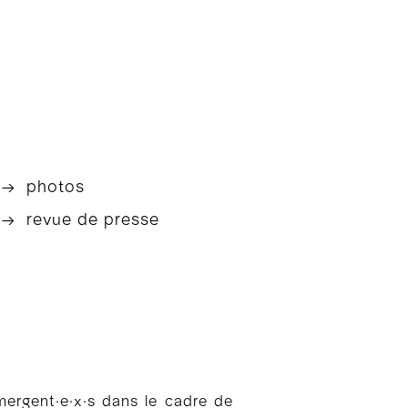
→ photos
→ revue de presse
mergent∙e∙x∙s dans le cadre de