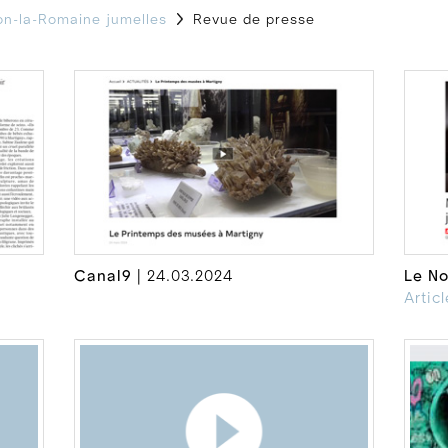
on-la-Romaine jumelles
Revue de presse
Canal9
| 24.03.2024
Le No
Artic