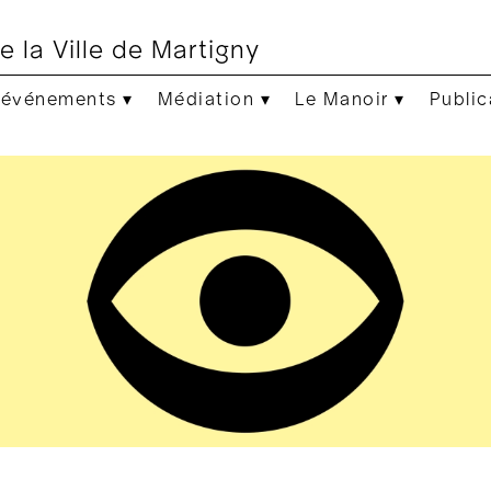
e la Ville de Martigny
 événements ▾
Médiation ▾
Le Manoir ▾
Public