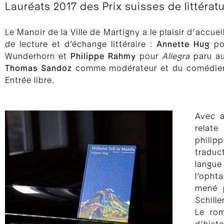
Lauréats 2017 des Prix suisses de littérat
Le Manoir de la Ville de Martigny a le plaisir d’accueil
de lecture et d’échange littéraire :
Annette Hug
po
Wunderhorn et
Philippe Rahmy
pour
Allegra
paru au
Thomas Sandoz
comme modérateur et du comédi
Entrée libre.
Avec a
relate
philip
traduct
langue
l’opht
mené p
Schille
Le rom