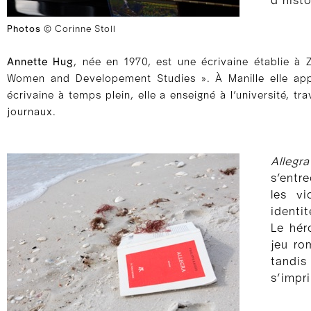
d’histo
Photos
© Corinne Stoll
Annette Hug
, née en 1970, est une écrivaine établie à Z
Women and Developement Studies ». À Manille elle appr
écrivaine à temps plein, elle a enseigné à l’université, t
journaux.
Allegra
s’entr
les vi
identit
Le hér
jeu ro
tandis
s’impr