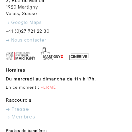
3, Rue du Manoir
1920 Martigny
Valais, Suisse
→ Google Maps
+41 (0)27 721 22 30
→ Nous contacter
Horaires
Du mercredi au dimanche de 11h à 17h
.
En ce moment :
FERMÉ
Raccourcis
→ Presse
→ Membres
Photos de bannière
: